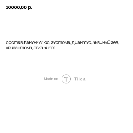
10000,00
р.
Перейти к оплате
Состав: ранункулюс, эустома, диантус, львиный зев,
хризантема, эвкалипт
Tilda
Made on