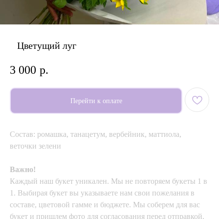
⠀Цветущий луг
3 000
р.
Перейти к оплате
Состав: ромашка, танацетум, вербейник, маттиола,
веточки зелени
Важно!
Каждый наш букет уникален. Мы не повторяем букеты 1 в
1. Выбирая букет вы указываете нам свои пожелания в
составе, цветовой гамме и бюджете. Мы соберем для вас
букет и пришлем фото для согласования перед отправкой.