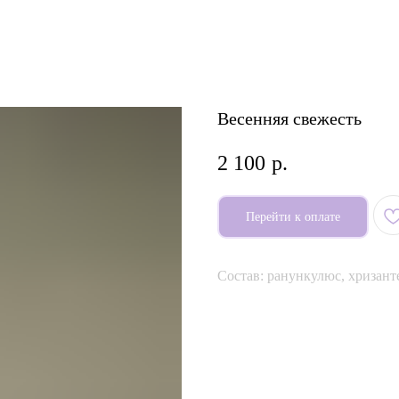
Весенняя свежесть
2 100
р.
Перейти к оплате
Состав: ранункулюс, хризант